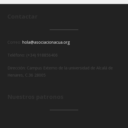
Contactar
Correo:
hola@asociacionacua.org
Teléfono: (+34) 918856406
Dirección: Campus Externo de la universidad de Alcalá de
Henares, C.36 28005
Nuestros patronos