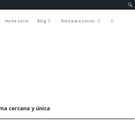
Alternar
Hazte socio
Blog
Área para socios.
búsqueda
de
la
rma cercana y única
web