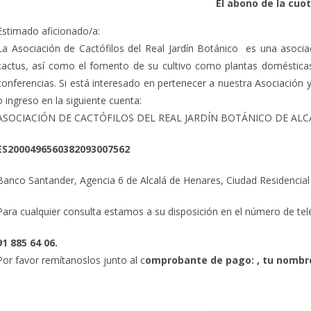
El abono de la cuo
Estimado aficionado/a:
La Asociación de Cactófilos del Real Jardín Botánico es una asociac
cactus, así como el fomento de su cultivo como plantas domésticas.
conferencias. Si está interesado en pertenecer a nuestra Asociación 
o ingreso en la siguiente cuenta:
ASOCIACIÓN DE CACTÓFILOS DEL REAL JARDÍN BOTÁNICO DE ALC
ES2000496560382093007562
Banco Santander, Agencia 6 de Alcalá de Henares, Ciudad Residencial 
Para cualquier consulta estamos a su disposición en el número de te
91 885 64 06.
Por favor remítanoslos junto al c
omprobante de pago: , tu nombre,