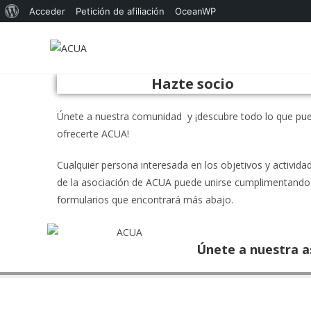
Acerca
Acceder
Petición de afiliación
OceanWP
Ir
de
al
WordPress
contenido
Hazte socio
Únete a nuestra comunidad y ¡descubre todo lo que pu
ofrecerte ACUA!
Cualquier persona interesada en los objetivos y activida
de la asociación de ACUA puede unirse cumplimentando
formularios que encontrará más abajo.
Únete a nuestra as