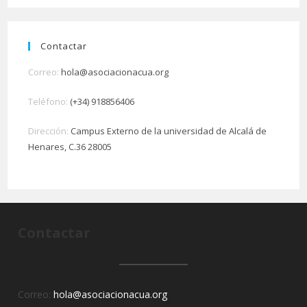
Contactar
Correo:
hola@asociacionacua.org
Teléfono:
(+34) 918856406
Dirección:
Campus Externo de la universidad de Alcalá de
Henares, C.36 28005
Contactar
Correo:
hola@asociacionacua.org