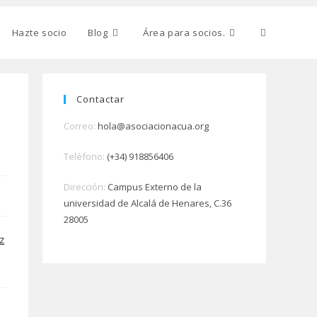
Alternar
Hazte socio
Blog
Área para socios.
búsqueda
Contactar
Correo:
hola@asociacionacua.org
de
Teléfono:
(+34) 918856406
Dirección:
Campus Externo de la
la
universidad de Alcalá de Henares, C.36
28005
z
web