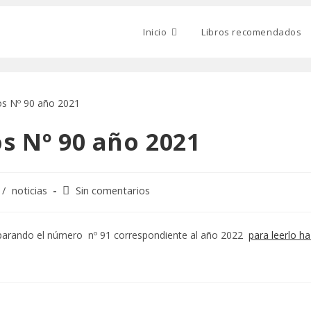
Inicio
Libros recomendados
os Nº 90 año 2021
Comentarios
/
noticias
Sin comentarios
de
la
entrada:
eparando el número nº 91 correspondiente al año 2022
para leerlo ha