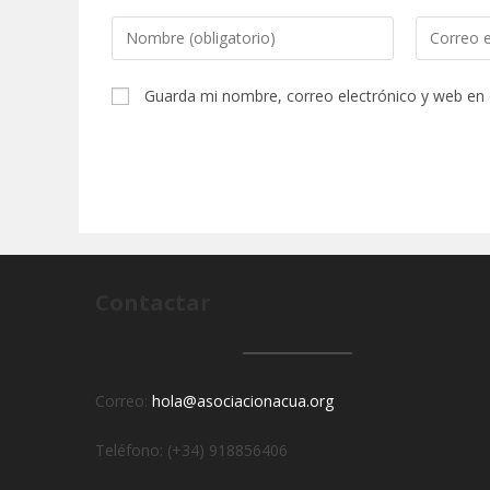
Introduce
Introduce
tu
tu
nombre
dirección
Guarda mi nombre, correo electrónico y web en
o
de
nombre
correo
de
electrónic
usuario
para
para
comentar
comentar
Contactar
Correo:
hola@asociacionacua.org
Teléfono: (+34) 918856406