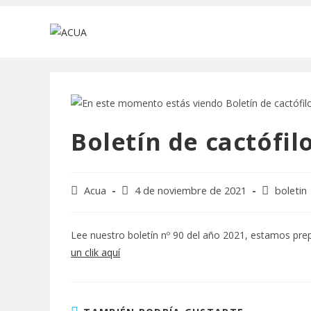
Ir
al
contenido
Boletín de cactófil
Autor
Publicación
Categoría
Acua
4 de noviembre de 2021
boletin
de
de
de
la
la
la
entrada:
entrada:
entrada:
Lee nuestro boletín nº 90 del año 2021, estamos pr
un clik aquí