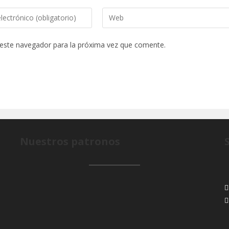
Introduce
la
URL
 este navegador para la próxima vez que comente.
de
tu
o
web
(opcional)
Nuestros patronos