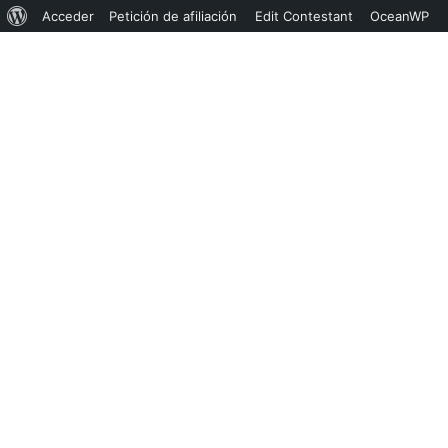
Acceder
Petición de afiliación
Edit Contestant
OceanWP