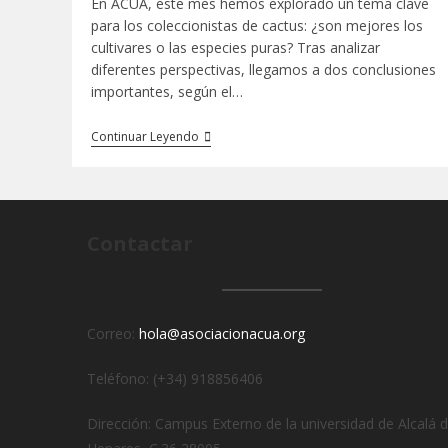
En ACUA, este mes hemos explorado un tema clave
para los coleccionistas de cactus: ¿son mejores los
cultivares o las especies puras? Tras analizar
diferentes perspectivas, llegamos a dos conclusiones
importantes, según el…
Continuar Leyendo
Contactar
Correo:
hola@asociacionacua.org
Teléfono: (+34) 918856406
Dirección: Campus Externo de la universidad de Alcalá 